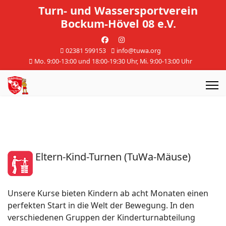
Turn- und Wassersportverein
Bockum-Hövel 08 e.V.
02381 599153
info@tuwa.org
Mo. 9:00-13:00 und 18:00-19:30 Uhr, Mi. 9:00-13:00 Uhr
Eltern-Kind-Turnen (TuWa-Mäuse)
Unsere Kurse bieten Kindern ab acht Monaten einen
perfekten Start in die Welt der Bewegung. In den
verschiedenen Gruppen der Kinderturnabteilung