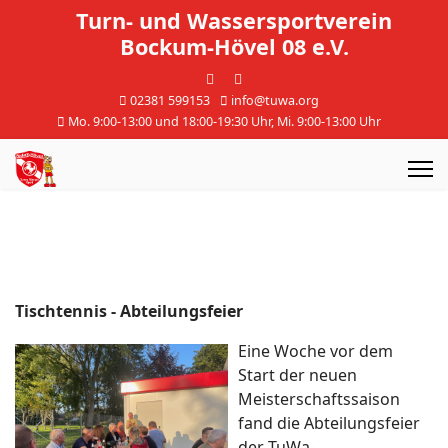
Turn- und Wassersportverein
Bockum-Hövel 08 e.V.
02381 599153
info@tuwa.org
Mo. 9:00-13:00 und 18:00-19:30 Uhr, Mi. 9:00-13:00 Uhr
Tischtennis - Abteilungsfeier
Eine Woche vor dem
Start der neuen
Meisterschaftssaison
fand die Abteilungsfeier
der TuWa-