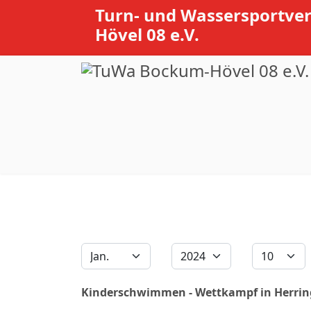
Turn- und Wassersportve
Hövel 08 e.V.
Filter
Monat
Jahr
Anzeige #
Kinderschwimmen - Wettkampf in Herri