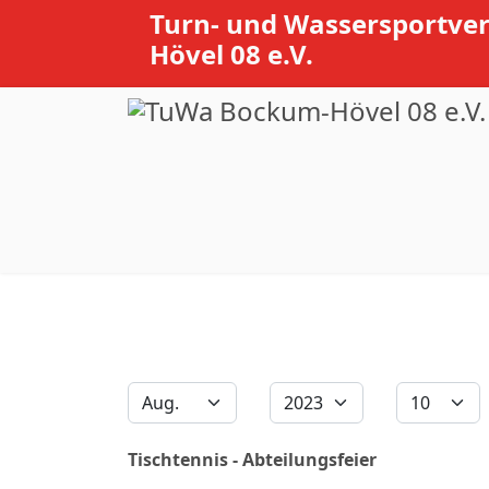
Turn- und Wassersportve
Hövel 08 e.V.
Filter
Monat
Jahr
Anzeige #
Tischtennis - Abteilungsfeier